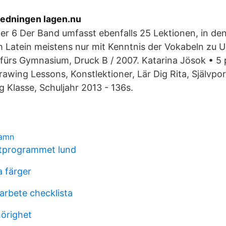
edningen lagen.nu
er 6 Der Band umfasst ebenfalls 25 Lektionen, in de
 Latein meistens nur mit Kenntnis der Vokabeln zu Us
ürs Gymnasium, Druck B / 2007. Katarina Jösok • 5 
wing Lessons, Konstlektioner, Lär Dig Rita, Självpor
g Klasse, Schuljahr 2013 - 136s.
namn
utprogrammet lund
a färger
rbete checklista
örighet