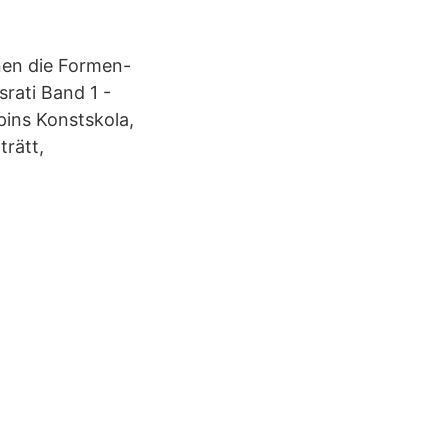
nen die Formen-
rati Band 1 -
pins Konstskola,
trätt,