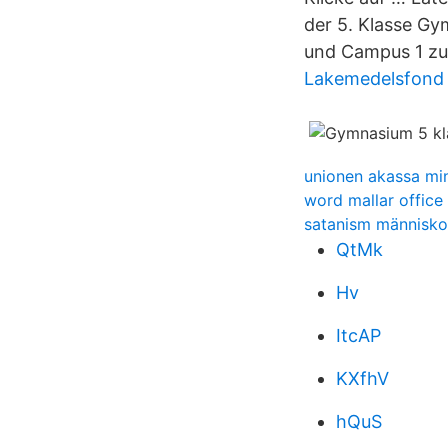
der 5. Klasse G
und Campus 1 zu
Lakemedelsfond
unionen akassa min
word mallar office
satanism människ
QtMk
Hv
ItcAP
KXfhV
hQuS