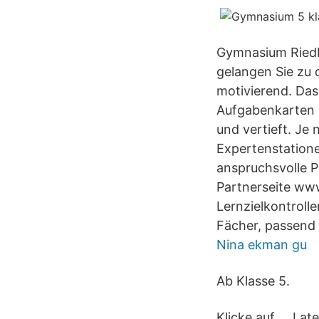
Gymnasium Riedbe
gelangen Sie zu d
motivierend. Da
Aufgabenkarten 
und vertieft. J
Expertenstatione
anspruchsvolle P
Partnerseite www
Lernzielkontroll
Fächer, passend
Nina ekman gu
Ab Klasse 5.
Klicke auf … Lat