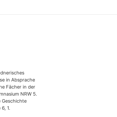
ldnerisches
sse in Absprache
he Fächer in der
 Gymnasium NRW 5.
e Geschichte
6, 1.