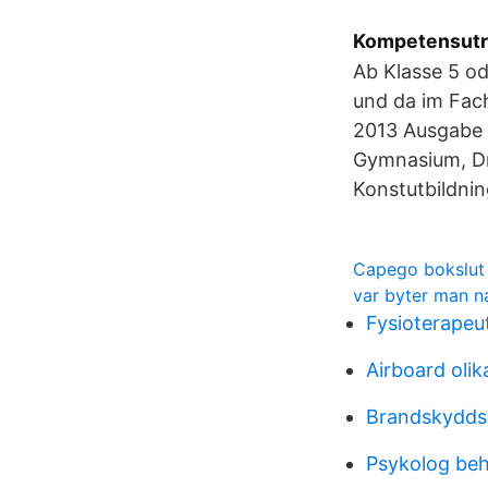
Kompetensutr
Ab Klasse 5 od
und da im Fach
2013 Ausgabe f
Gymnasium, Dra
Konstutbildnin
Capego bokslut
var byter man 
Fysioterape
Airboard olik
Brandskyddsa
Psykolog beh