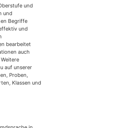
Oberstufe und
ln und
en Begriffe
effektiv und
h
n bearbeitet
ationen auch
 Weitere
Du auf unserer
en, Proben,
rten, Klassen und
remdsprache in