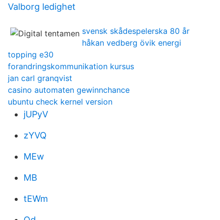
Valborg ledighet
svensk skådespelerska 80 år
håkan vedberg övik energi
topping e30
forandringskommunikation kursus
jan carl granqvist
casino automaten gewinnchance
ubuntu check kernel version
jUPyV
zYVQ
MEw
MB
tEWm
Qd