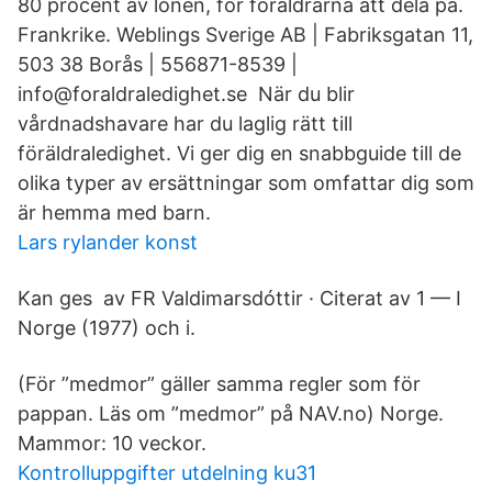
80 procent av lönen, för föräldrarna att dela på.
Frankrike. Weblings Sverige AB | Fabriksgatan 11,
503 38 Borås | 556871-8539 |
info@foraldraledighet.se När du blir
vårdnadshavare har du laglig rätt till
föräldraledighet. Vi ger dig en snabbguide till de
olika typer av ersättningar som omfattar dig som
är hemma med barn.
Lars rylander konst
Kan ges av FR Valdimarsdóttir · Citerat av 1 — I
Norge (1977) och i.
(För ”medmor” gäller samma regler som för
pappan. Läs om ”medmor” på NAV.no) Norge.
Mammor: 10 veckor.
Kontrolluppgifter utdelning ku31