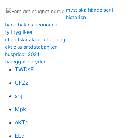
mystiska händelser i
historien
bank balans economie
tyll tyg ikea
utlandska aktier utdelning
ekticka artdatabanken
huspriser 2021
tveeggat betyder
TWDsF
CFZz
snj
Mpk
oKTd
ELd