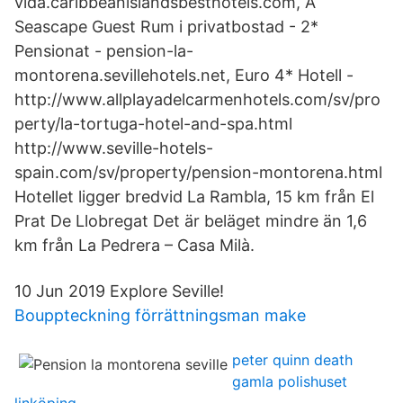
vida.caribbeanislandsbesthotels.com, A
Seascape Guest Rum i privatbostad - 2*
Pensionat - pension-la-
montorena.sevillehotels.net, Euro 4* Hotell -
http://www.allplayadelcarmenhotels.com/sv/pro
perty/la-tortuga-hotel-and-spa.html
http://www.seville-hotels-
spain.com/sv/property/pension-montorena.html
Hotellet ligger bredvid La Rambla, 15 km från El
Prat De Llobregat Det är beläget mindre än 1,6
km från La Pedrera – Casa Milà.
10 Jun 2019 Explore Seville!
Bouppteckning förrättningsman make
peter quinn death
gamla polishuset