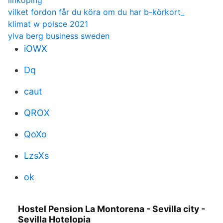
linköping
vilket fordon får du köra om du har b-körkort_
klimat w polsce 2021
ylva berg business sweden
iOWX
Dq
caut
QROX
QoXo
LzsXs
ok
Hostel Pension La Montorena - Sevilla city -
Sevilla Hotelopia