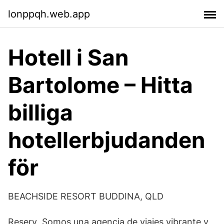
lonppqh.web.app
Hotell i San
Bartolome – Hitta
billiga
hotellerbjudanden
för
BEACHSIDE RESORT BUDDINA, QLD
Reserv Somos una agencia de viajes vibrante y