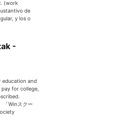
c. (work
ustantivo de
gular, y los o
ak -
r education and
 pay for college,
scribed.
ワークス、「Winスクー
iety