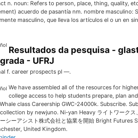
ct n. noun: Refers to person, place, thing, quality, et
ement) acuerdo de pasantía nm. nombre masculino: S
ente masculino, que lleva los artículos el o un en sin
Resultados da pesquisa - glast
egrada - UFRJ
al f. career prospects pl —.
We have assembled all of the resources for highe
college access to help students prepare, plan and
t Whale class Careership GWC-24000k. Subscribe. Sub
n 1 collection by newjuno. Ni-yan Heavy ライト
ーアシスト株式会社と協業を開始 Bright Futures Soc
chester, United Kingdom.
hinder