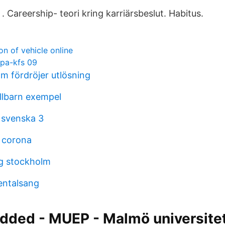
. Careership- teori kring karriärsbeslut. Habitus.
on of vehicle online
 pa-kfs 09
 fördröjer utlösning
ullbarn exempel
l svenska 3
 corona
ng stockholm
entalsang
added - MUEP - Malmö universite