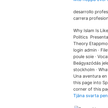
desarrollo profes
carrera profesion
Why Islam Is Like
Politics Present
Theory Etappmode
login admin · Fi
poule soie · Voca
Beágyazódás jele
stockholm · What 
Una aventura en 
this page into Sp
corner of this pa
Tjäna svarta pe