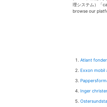
理システム）「careers
browse our platf
Atlant fonder
Exxon mobil 
Pappersform
Inger christe
Ostersundst