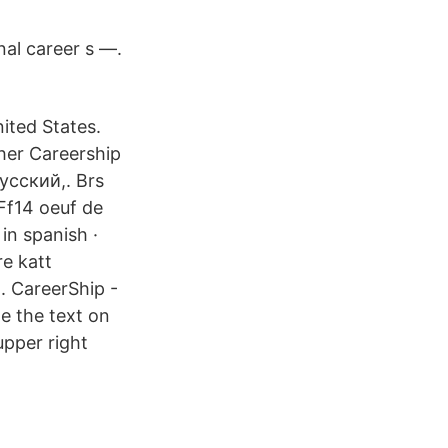
onal career s —.
ited States.
cher Careership
усский,. Brs
Ff14 oeuf de
in spanish ·
re katt
. CareerShip -
e the text on
upper right