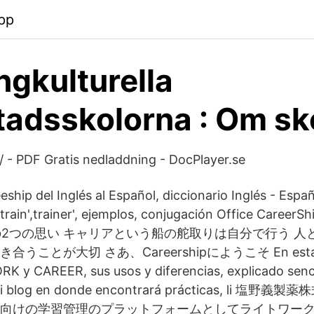
pp
gkulturella
tadsskolorna : Om sk
/ - PDF Gratis nedladdning - DocPlayer.se
eship del Inglés al Español, diccionario Inglés - Espa
',train',trainer', ejemplos, conjugación Office CareerShi
ip』の2つの思い キャリアという船の舵取りは自分で行う 
ことが大切 さあ、Careershipにようこそ En esta cla
K y CAREER, sus usos y diferencias, explicado senc
e mi blog en donde encontrará prácticas, li 
向けの学習管理のプラットフォームとしてライトワークス