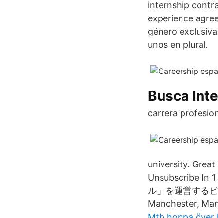
internship contra
experience agre
género exclusivam
unos en plural.
Busca Int
carrera profesion
university. Grea
Unsubscribe I
ル」を運営するピーシ
Manchester, Man
Mtb hoppa över 