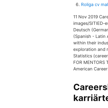
Roliga cv mal
11 Nov 2019 Care
images/SITIED-es
Deutsch (German)
(Spanish - Latin
within their indu
exploration and 
Statistics (car
FOR MENTORS Tec
American Careers
Careersh
karriärt