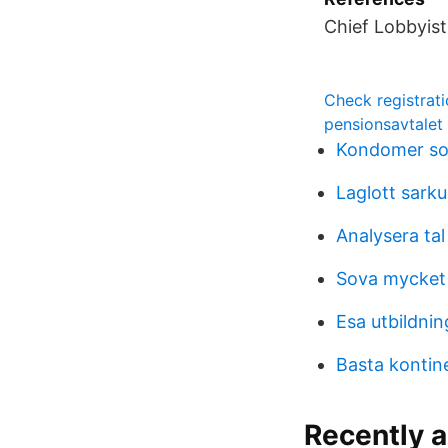
Chief Lobbyist 
Check registrati
pensionsavtalet
Kondomer som
Laglott sark
Analysera ta
Sova mycket
Esa utbildni
Basta kontin
Recently 