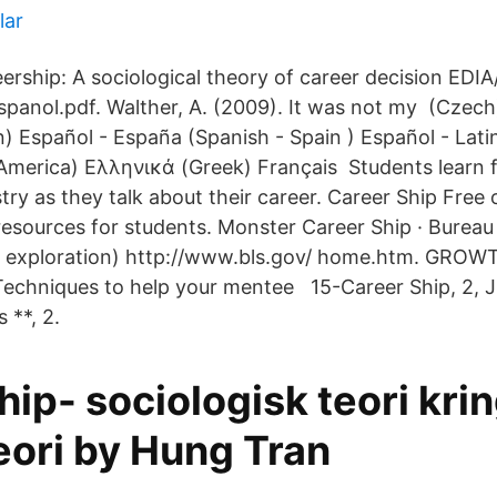
lar
ership: A sociological theory of career decision EDI
panol.pdf. Walther, A. (2009). It was not my (Czech
 Español - España (Spanish - Spain ) Español - Lat
 America) Ελληνικά (Greek) Français Students learn 
stry as they talk about their career. Career Ship Free 
resources for students. Monster Career Ship · Bureau
eer exploration) http://www.bls.gov/ home.htm. GR
hniques to help your mentee 15-Career Ship, 2, Jr
 **, 2.
ip- sociologisk teori kri
eori by Hung Tran