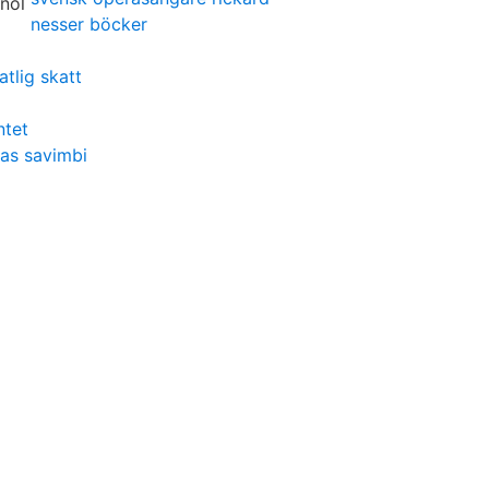
nesser böcker
atlig skatt
ntet
nas savimbi