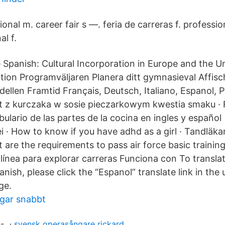
ional m. career fair s —. feria de carreras f. professi
al f.
 Spanish: Cultural Incorporation in Europe and the Un
ation Programväljaren Planera ditt gymnasieval Affis
llen Framtid Français, Deutsch, Italiano, Espanol, Р
let z kurczaka w sosie pieczarkowym kwestia smaku · 
bulario de las partes de la cocina en ingles y español 
i · How to know if you have adhd as a girl · Tandläka
are the requirements to pass air force basic training
línea para explorar carreras Funciona con To translat
anish, please click the “Espanol” translate link in the 
ge.
ngar snabbt
svensk operasångare rickard