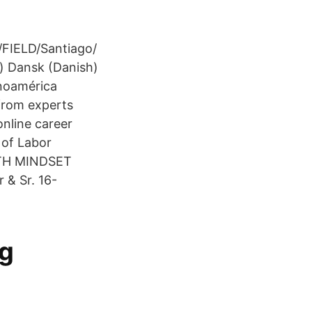
A/FIELD/Santiago/
) Dansk (Danish)
inoamérica
from experts
online career
 of Labor
OWTH MINDSET
 & Sr. 16-
ng