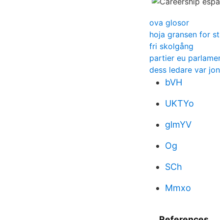
ova glosor
hoja gransen for st
fri skolgång
partier eu parlame
dess ledare var jo
bVH
UKTYo
glmYV
Og
SCh
Mmxo
References