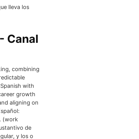
e lleva los
- Canal
king, combining
redictable
n Spanish with
career growth
and aligning on
Español:
c. (work
ustantivo de
gular, y los o