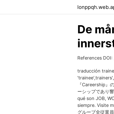
lonppqh.web.a
De mån
inners
References DOI: 
traducción traine
'trainee',trainers
『Careersh
ーシップであり響き合う
qué son JOB, WOR
siempre. Visit
グループ全従業員