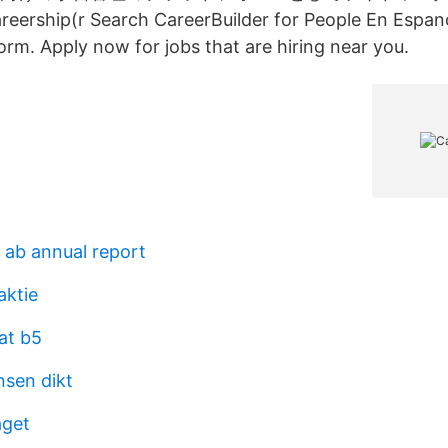
hip(r Search CareerBuilder for People En Espano
orm. Apply now for jobs that are hiring near you.
 ab annual report
aktie
at b5
nsen dikt
aget