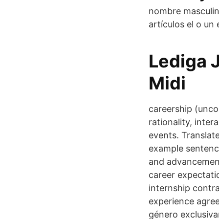
nombre masculino
artículos el o un 
Lediga 
Midi
careership (unco
rationality, int
events. Translate
example sentence
and advancement.
career expectatio
internship contra
experience agre
género exclusivam