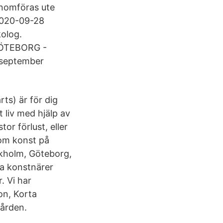
genomföras ute
 2020-09-28
olog.
 GÖTEBORG -
! september
ts) är för dig
t liv med hjälp av
or förlust, eller
inom konst på
ckholm, Göteborg,
a konstnärer
. Vi har
on, Korta
vården.