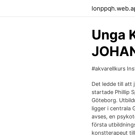
lonppqh.web.a
Unga K
JOHAN
#akvarellkurs In
Det ledde till a
startade Phillip 
Göteborg. Utbil
ligger i central
avses, en psykot
första utbildnin
konstterapeut ti