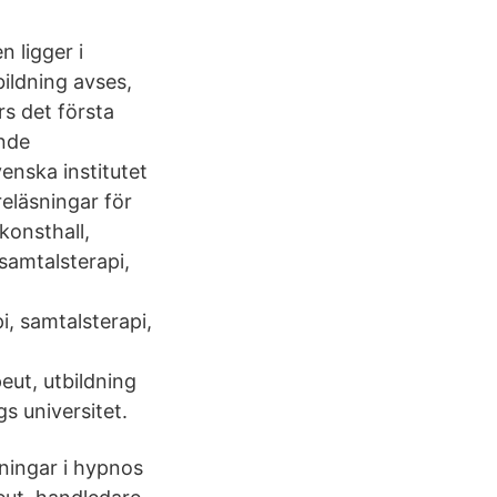
 ligger i
ildning avses,
s det första
ande
enska institutet
reläsningar för
konsthall,
samtalsterapi,
i, samtalsterapi,
ut, utbildning
 universitet.
dningar i hypnos