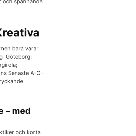
ikt och spännande
Kreativa
d men bara varar
org Göteborg;
girola;
ans Senaste A-Ö ·
tryckande
re – med
ktiker och korta