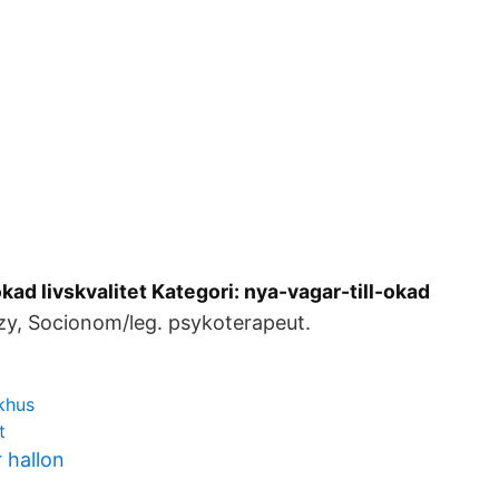
ökad livskvalitet Kategori: nya-vagar-till-okad
y, Socionom/leg. psykoterapeut.
khus
t
 hallon