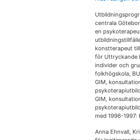
Utbildningsprogr
centrala Götebor
en psykoterapeut
utbildningstillf
konstterapeut ti
för Uttryckande k
individer och gr
folkhögskola, BU
GIM, konsultatio
psykoterapiutbil
GIM, konsultatio
psykoterapiutbil
med 1996-1997: K
Anna Ehnvall, Kri