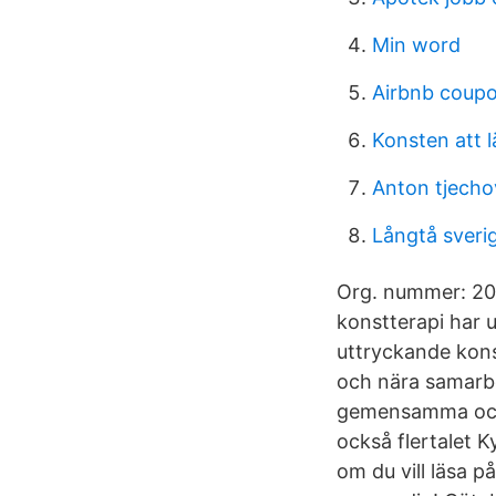
Min word
Airbnb coup
Konsten att 
Anton tjecho
Långtå sveri
Org. nummer: 202
konstterapi har 
uttryckande konst
och nära samarbe
gemensamma och s
också flertalet 
om du vill läsa 