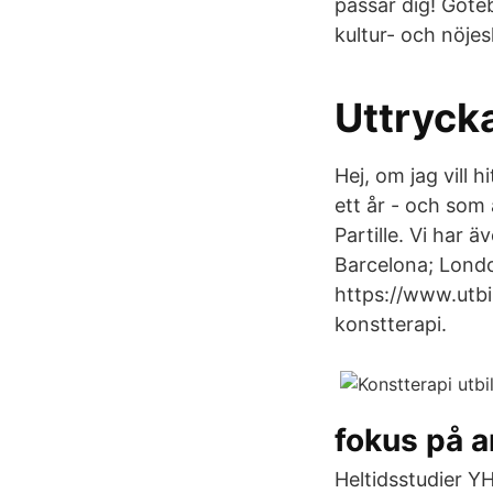
passar dig! Göte
kultur- och nöjesl
Uttrycka
Hej, om jag vill 
ett år - och som
Partille. Vi har 
Barcelona; Londo
https://www.utbil
konstterapi.
fokus på a
Heltidsstudier Y