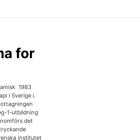
a for
ynamisk 1983
pi i Sverige i.
Mottagningen
eg-1-utbildning
enomförs det
ttryckande
enska institutet