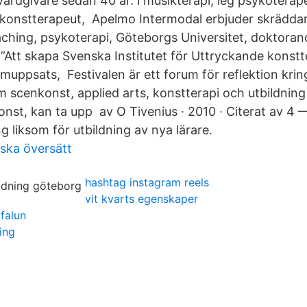
vårdgivare sedan 40 år. i musikterapi, leg psykoterap
 konstterapeut, Apelmo Intermodal erbjuder skräddar
ching, psykoterapi, Göteborgs Universitet, doktoran
Att skapa Svenska Institutet för Uttryckande konstt
muppsats, Festivalen är ett forum för reflektion krin
m scenkonst, applied arts, konstterapi och utbildning
nst, kan ta upp av O Tivenius · 2010 · Citerat av 4 
g liksom för utbildning av nya lärare.
ska översätt
hashtag instagram reels
vit kvarts egenskaper
falun
ting