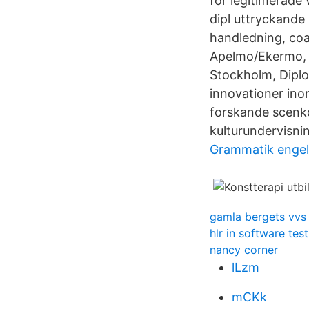
för legitimerade 
dipl uttryckande
handledning, coa
Apelmo/Ekermo, ”
Stockholm, Diplo
innovationer ino
forskande scenko
kulturundervisnin
Grammatik engel
gamla bergets vvs 
hlr in software tes
nancy corner
lLzm
mCKk