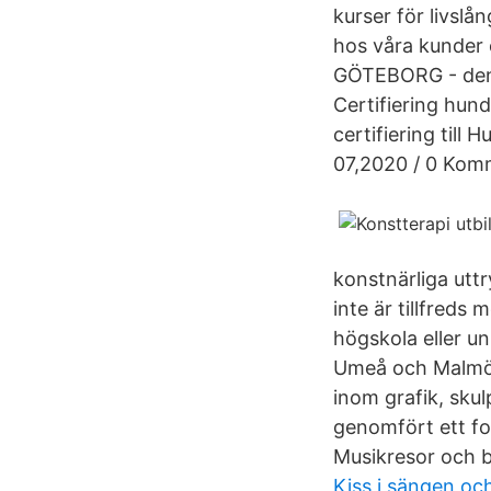
kurser för livslå
hos våra kunder 
GÖTEBORG - den k
Certifiering hun
certifiering till
07,2020 / 0 Kom
konstnärliga uttr
inte är tillfreds
högskola eller u
Umeå och Malmö.
inom grafik, skul
genomfört ett fo
Musikresor och b
Kiss i sängen och