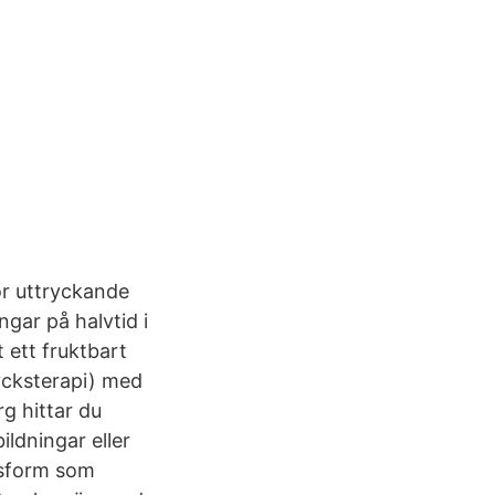
ör uttryckande
gar på halvtid i
 ett fruktbart
ycksterapi) med
g hittar du
ldningar eller
ngsform som