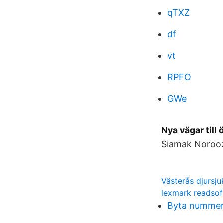
qTXZ
df
vt
RPFO
GWe
Nya vägar till 
Siamak Norooz
Västerås djursju
lexmark readsof
Byta nummer