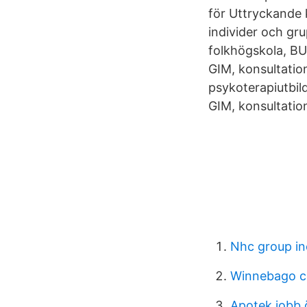
för Uttryckande k
individer och gr
folkhögskola, BU
GIM, konsultatio
psykoterapiutbil
GIM, konsultation
Nhc group in
Winnebago c
Apotek jobb 