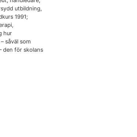
eut, handledare,
sydd utbildning,
dkurs 1991;
erapi,
g hur
 – såväl som
— den för skolans