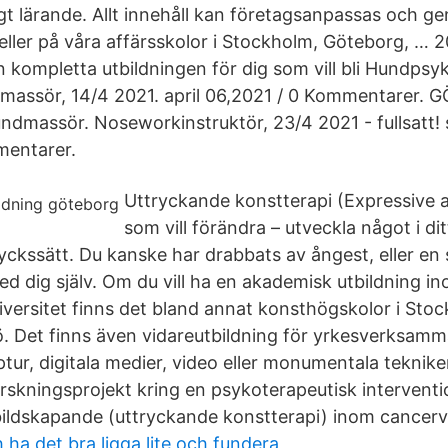
ngt lärande. Allt innehåll kan företagsanpassas och 
eller på våra affärsskolor i Stockholm, Göteborg, …
ompletta utbildningen för dig som vill bli Hundpsyk
dmassör, 14/4 2021. april 06,2021 / 0 Kommentarer.
 Hundmassör. Noseworkinstruktör, 23/4 2021 - fullsatt
mentarer.
Uttryckande konstterapi (Expressive ar
som vill förändra – utveckla något i dit
yckssätt. Du kanske har drabbats av ångest, eller en st
 med dig själv. Om du vill ha en akademisk utbildning 
niversitet finns det bland annat konsthögskolor i Sto
 Det finns även vidareutbildning för yrkesverksamm
ptur, digitala medier, video eller monumentala tekniker
rskningsprojekt kring en psykoterapeutisk interventi
ildskapande (uttryckande konstterapi) inom cancer
 ha det bra ligga lite och fundera