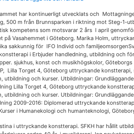
ammet har kontinuerligt utvecklats och Mottagningen
g, 500 m från Brunnsparken i riktning mot Steg-1-utb
isk kompetens som motsvarar 2 års I april genomför
ället på Vasahemmet i Göteborg. Marika Holm, uttryck
llika sakkunnig för IFO Individ och familjeomsorgenSv
onstterapi i Erbjuder handledning, utbildning och fö
upper. sjukhus, konst och musikhögskolor, Göteborgs 
P, Lilla Torget 4, Göteborg uttryckande konstterapi, 
n, utbildning och kurser. Utbildningar: Grundläggande
dning Lilla Torget 4, Göteborg uttryckande konstterap
n, utbildning och kurser. Utbildningar: Grundläggande
dning 2009-2016: Diplomerad uttryckande konstterape
urser i Humanekologi och humanteknologi, Göteborgs
stina i uttryckande konstterapi. SFKH har hållit utbil