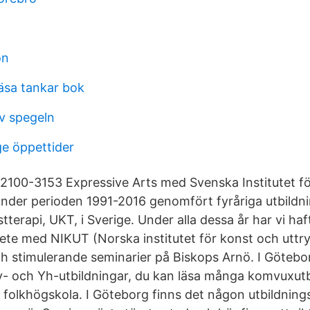
on
läsa tankar bok
v spegeln
ge öppettider
100-3153 Expressive Arts med Svenska Institutet f
under perioden 1991-2016 genomfört fyråriga utbildnin
terapi, UKT, i Sverige. Under alla dessa år har vi haft
te med NIKUT (Norska institutet för konst och uttr
timulerande seminarier på Biskops Arnö. I Götebor
Ky- och Yh-utbildningar, du kan läsa många komvuxutbi
på folkhögskola. I Göteborg finns det någon utbildni