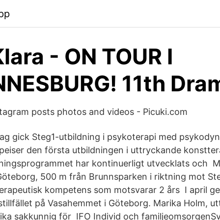
pp
lara - ON TOUR I
NESBURG! 11th Dram
stagram posts photos and videos - Picuki.com
tt jag gick Steg1-utbildning i psykoterapi med psykod
Speiser den första utbildningen i uttryckande konsttera
dningsprogrammet har kontinuerligt utvecklats och 
a Göteborg, 500 m från Brunnsparken i riktning mot St
erapeutisk kompetens som motsvarar 2 års I april g
gstillfället på Vasahemmet i Göteborg. Marika Holm, u
llika sakkunnig för IFO Individ och familjeomsorgenSv